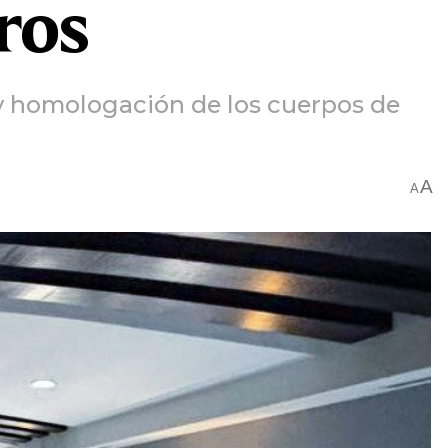
ros
 y homologación de los cuerpos de
A
A