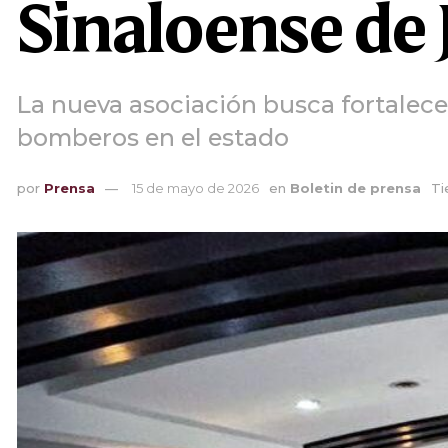
Sinaloense de
La nueva asociación busca fortalece
bomberos en el estado
por
Prensa
15 de mayo de 2026
en
Boletin de prensa
Ti